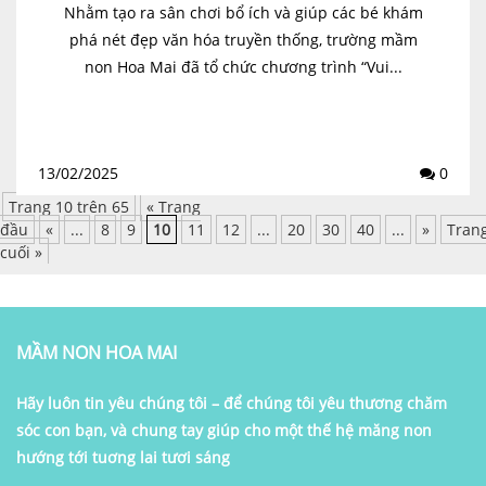
Nhằm tạo ra sân chơi bổ ích và giúp các bé khám
phá nét đẹp văn hóa truyền thống, trường mầm
non Hoa Mai đã tổ chức chương trình “Vui...
13/02/2025
0
Trang 10 trên 65
« Trang
đầu
«
...
8
9
10
11
12
...
20
30
40
...
»
Tran
cuối »
MẦM NON HOA MAI
Hãy luôn tin yêu chúng tôi – để chúng tôi yêu thương chăm
sóc con bạn, và chung tay giúp cho một thế hệ măng non
hướng tới tuơng lai tươi sáng