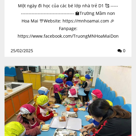
Một ngày đi học của các bé lớp nhà trẻ D1 🥰 -----
----------------------------------- 🏫Trường Mầm non
Hoa Mai 🎊Website: https://mnhoamai.com 🎉
Fanpage:
https://www.facebook.com/TruongMNHoaMaiDon
gDaHaNoi ☎️SĐT: 02438230158 📬Mail:
25/02/2025
0
mnhoamai-dd@hanoiedu.vn
📍Địa chỉ: Số 82B...