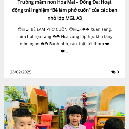
Trường mầm non Hoa Mai – Đống Đa: Hoạt
động trải nghiệm “Bé làm phở cuốn” của các bạn
nhỏ lớp MGL A3
🧑🏻‍🍳 BÉ LÀM PHỞ CUỐN 🧑🏻‍🍳 ☘️☘️ Xuân sang,
chim hót rộn ràng ☘️☘️ Hoà cùng lớp học kho tàng
món ngon ☘️☘️ Bánh phở, rau, thịt, tỏi thơm ❤️
❤️...
28/02/2025
0