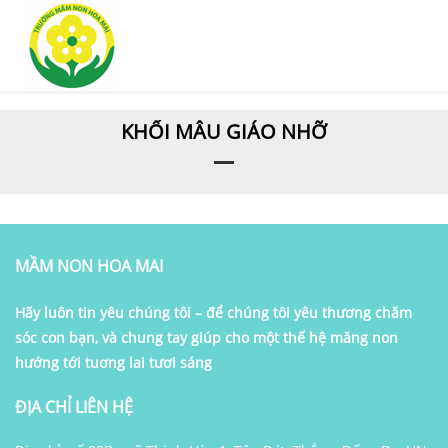
KHỐI MẪU GIÁO NHỠ
MẦM NON HOA MAI
Hãy luôn tin yêu chúng tôi – để chúng tôi yêu thương chăm
sóc con bạn, và chung tay giúp cho một thế hệ măng non
hướng tới tuơng lai tươi sáng
ĐỊA CHỈ LIÊN HỆ