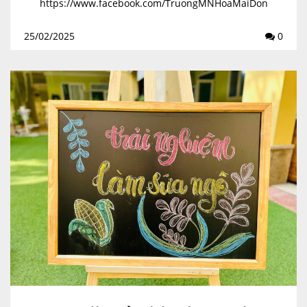
https://www.facebook.com/TruongMNHoaMaiDon
gDaHaNoi ☎️SĐT: 02438230158 📬Mail:
25/02/2025
0
mnhoamai-dd@hanoiedu.vn
📍Địa chỉ: Số 82B...