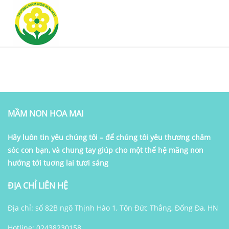
MẦM NON HOA MAI
Hãy luôn tin yêu chúng tôi – để chúng tôi yêu thương chăm
sóc con bạn, và chung tay giúp cho một thế hệ măng non
hướng tới tuơng lai tươi sáng
ĐỊA CHỈ LIÊN HỆ
Địa chỉ: số 82B ngõ Thịnh Hào 1, Tôn Đức Thắng, Đống Đa, HN
Hotline: 02438230158