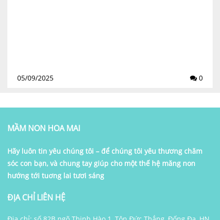
05/09/2025
0
MẦM NON HOA MAI
Hãy luôn tin yêu chúng tôi – để chúng tôi yêu thương chăm
sóc con bạn, và chung tay giúp cho một thế hệ măng non
hướng tới tuơng lai tươi sáng
ĐỊA CHỈ LIÊN HỆ
Địa chỉ: số 82B ngõ Thịnh Hào 1, Tôn Đức Thắng, Đống Đa, HN