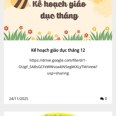
Kế hoạch giáo dục tháng 12
https://drive.google.com/file/d/1-
OUgF_5ABsGCFxWWsoa4IN5egkKXLyTM/view?
usp=sharing
24/11/2025
0