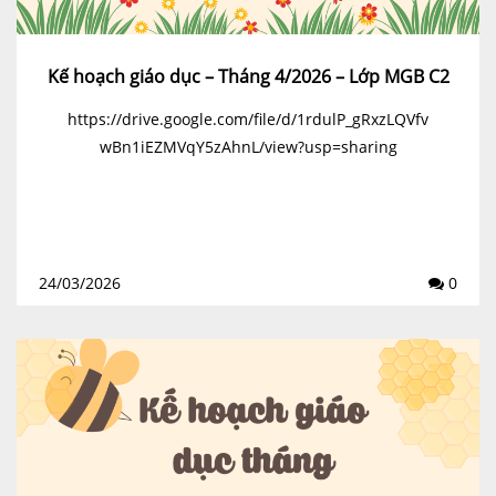
Kế hoạch giáo dục – Tháng 4/2026 – Lớp MGB C2
https://drive.google.com/file/d/1rdulP_gRxzLQVfv
wBn1iEZMVqY5zAhnL/view?usp=sharing
24/03/2026
0