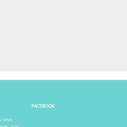
FACEBOOK
N SINH
HỌC 2026 –