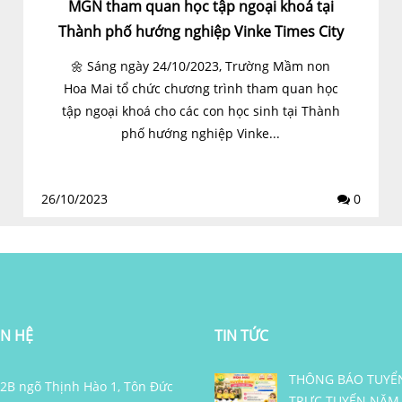
MGN tham quan học tập ngoại khoá tại
Thành phố hướng nghiệp Vinke Times City
🌼 Sáng ngày 24/10/2023, Trường Mầm non
Hoa Mai tổ chức chương trình tham quan học
tập ngoại khoá cho các con học sinh tại Thành
phố hướng nghiệp Vinke...
26/10/2023
0
ÊN HỆ
TIN TỨC
THÔNG BÁO TUYỂ
 82B ngõ Thịnh Hào 1, Tôn Đức
TRỰC TUYẾN NĂM 