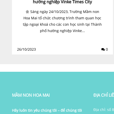
hướng nghiệp Vinke Times City
🌼 Sáng ngày 24/10/2023, Trường Mầm non
Hoa Mai tổ chức chương trình tham quan học
tập ngoại khoá cho các con học sinh tại Thành
phố hướng nghiệp Vinke...
26/10/2023
0
MẦM NON HOA MAI
ĐỊA CHỈ LI
Địa chỉ: số
Hãy luôn tin yêu chúng tôi – để chúng tôi