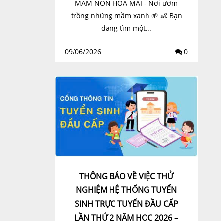
MẦM NON HOA MAI - Nơi ươm
trồng những mầm xanh 🌱 👶 Bạn
đang tìm một...
09/06/2026
0
THÔNG BÁO VỀ VIỆC THỬ
NGHIỆM HỆ THỐNG TUYỂN
SINH TRỰC TUYẾN ĐẦU CẤP
LẦN THỨ 2 NĂM HỌC 2026 –