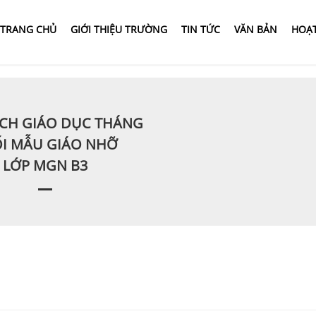
TRANG CHỦ
GIỚI THIỆU TRƯỜNG
TIN TỨC
VĂN BẢN
HOẠ
CH GIÁO DỤC THÁNG
I MẪU GIÁO NHỠ
LỚP MGN B3