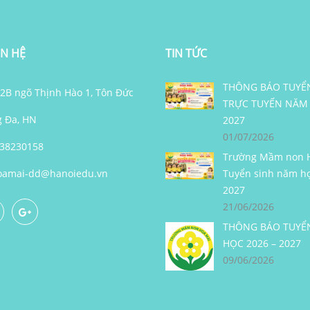
ÊN HỆ
TIN TỨC
THÔNG BÁO TUYỂ
 82B ngõ Thịnh Hào 1, Tôn Đức
TRỰC TUYẾN NĂM 
g Đa, HN
2027
01/07/2026
438230158
Trường Mầm non H
amai-dd@hanoiedu.vn
Tuyển sinh năm họ
2027
21/06/2026
THÔNG BÁO TUYỂ
HỌC 2026 – 2027
09/06/2026