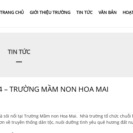
TRANG CHỦ
GIỚI THIỆU TRƯỜNG
TIN TỨC
VĂN BẢN
HOẠ
TIN TỨC
4 – TRƯỜNG MẦM NON HOA MAI
sôi nổi tại Trường Mầm non Hoa Mai. Nhà trường tổ chức chuỗi 
hơn về truyền thống dân tộc, nuôi dưỡng tình yêu quê hương đất n