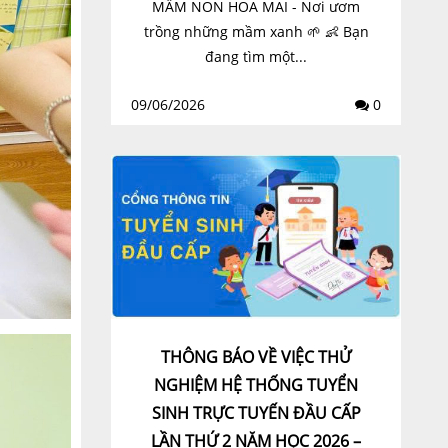
MẦM NON HOA MAI - Nơi ươm
trồng những mầm xanh 🌱 👶 Bạn
đang tìm một...
09/06/2026
0
THÔNG BÁO VỀ VIỆC THỬ
NGHIỆM HỆ THỐNG TUYỂN
SINH TRỰC TUYẾN ĐẦU CẤP
LẦN THỨ 2 NĂM HỌC 2026 –