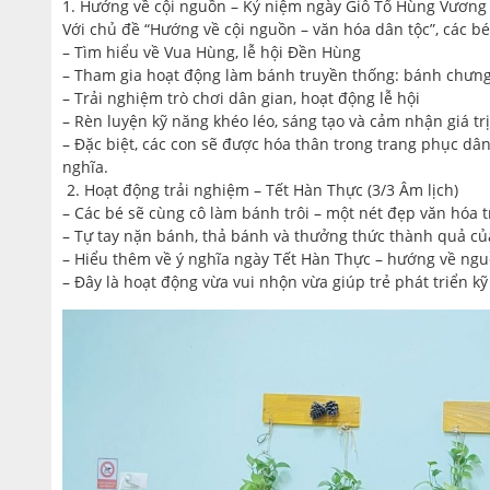
1. Hướng về cội nguồn – Kỷ niệm ngày Giỗ Tổ Hùng Vương 
Với chủ đề “Hướng về cội nguồn – văn hóa dân tộc”, các bé
–
Tìm hiểu về Vua Hùng, lễ hội Đền Hùng
–
Tham gia hoạt động làm bánh truyền thống: bánh chưng
–
Trải nghiệm trò chơi dân gian, hoạt động lễ hội
– Rèn luyện kỹ năng khéo léo, sáng tạo và cảm nhận giá tr
–
Đặc biệt, các con sẽ được hóa thân trong trang phục dân
nghĩa.
2. Hoạt động trải nghiệm – Tết Hàn Thực (3/3 Âm lịch)
–
Các bé sẽ cùng cô làm bánh trôi – một nét đẹp văn hóa 
– Tự tay nặn bánh, thả bánh và thưởng thức thành quả c
– Hiểu thêm về ý nghĩa ngày Tết Hàn Thực – hướng về nguồ
– Đây là hoạt động vừa vui nhộn vừa giúp trẻ phát triển kỹ