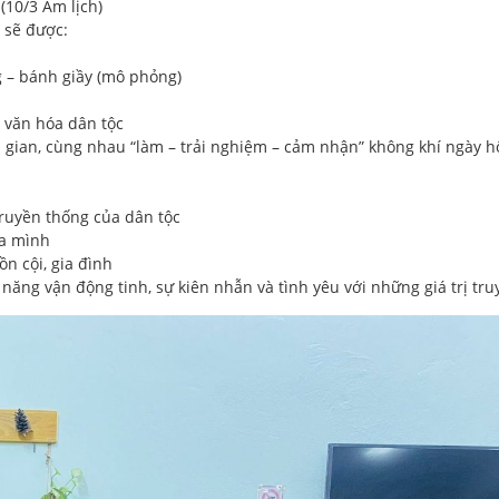
(10/3 Âm lịch)
 sẽ được:
 – bánh giầy (mô phỏng)
ị văn hóa dân tộc
 gian, cùng nhau “làm – trải nghiệm – cảm nhận” không khí ngày hộ
truyền thống của dân tộc
ủa mình
n cội, gia đình
 năng vận động tinh, sự kiên nhẫn và tình yêu với những giá trị tru