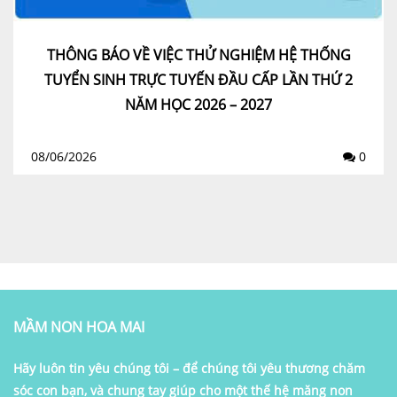
THÔNG BÁO VỀ VIỆC THỬ NGHIỆM HỆ THỐNG
TUYỂN SINH TRỰC TUYẾN ĐẦU CẤP LẦN THỨ 2
NĂM HỌC 2026 – 2027
08/06/2026
0
MẦM NON HOA MAI
Hãy luôn tin yêu chúng tôi – để chúng tôi yêu thương chăm
sóc con bạn, và chung tay giúp cho một thế hệ măng non